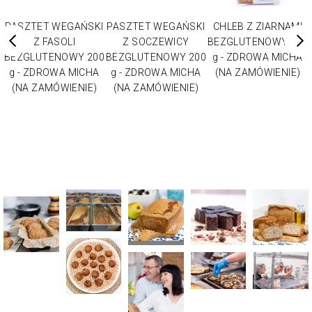
PASZTET WEGAŃSKI
PASZTET WEGAŃSKI
CHLEB Z ZIARNAMI
Z FASOLI
Z SOCZEWICY
BEZGLUTENOWY 600
0
BEZGLUTENOWY 200
BEZGLUTENOWY 200
g - ZDROWA MICHA
g - ZDROWA MICHA
g - ZDROWA MICHA
(NA ZAMÓWIENIE)
(NA ZAMÓWIENIE)
(NA ZAMÓWIENIE)