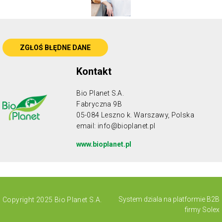
ZGŁOŚ BŁĘDNE DANE
Kontakt
Bio Planet S.A.
Fabryczna 9B
05-084 Leszno k. Warszawy, Polska
email:
info@bioplanet.pl
www.bioplanet.pl
System dziala na
platformie B2B
Copyright 2025 Bio Planet S.A.
firmy Solex